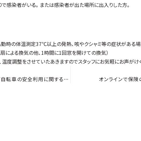
りで感染者がいる。または感染者が出た場所に出入りした方。
出勤時の体温測定37℃以上の発熱、咳やクシャミ等の症状がある場
気扇による換気の他、1時間に1回窓を開けての換気）
、温度調整をさせていたあきますのでスタッフにお気軽にお声がけ
平成31年4月1日から「仙台市自転車の安全利用に関する条例」により、自転車損害賠償保険等への加入が義務となります。
オンラインで保険